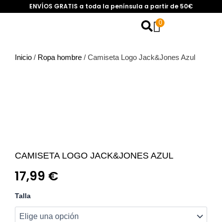
Ir
ENVÍOS GRATIS a toda la península a partir de 50€
al
0
contenido
Inicio
/
Ropa hombre
/
Camiseta Logo Jack&Jones Azul
CAMISETA LOGO JACK&JONES AZUL
17,99
€
Camiseta
Talla
Logo
Jack&Jones