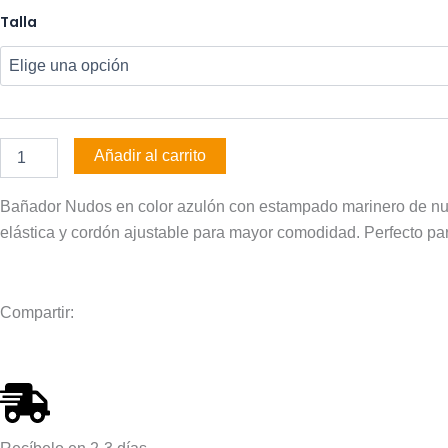
Bañador
Talla
Nudos
cantidad
Añadir al carrito
Bañador Nudos en color azulón con estampado marinero de nudos
elástica y cordón ajustable para mayor comodidad. Perfecto para
Compartir: