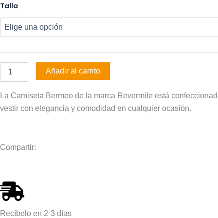
Camiseta
Talla
Bermeo
cantidad
Añadir al carrito
La Camiseta Bermeo de la marca Revermile está confeccionada 
vestir con elegancia y comodidad en cualquier ocasión.
Compartir:
Recíbelo en 2-3 días